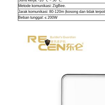
Suhu kerja: -10 ℃ ~ 50 ℃.
Metode komunikasi: ZigBee.
Jarak komunikasi: 80-120m (kosong dan tidak terpot
Beban tunggal: ≤ 200W