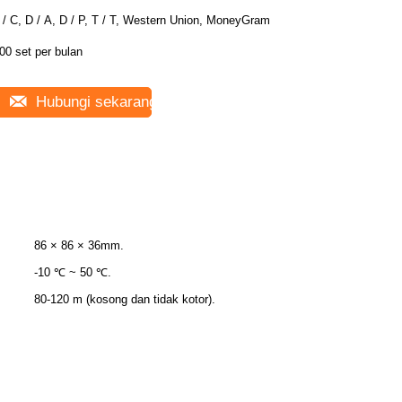
 / C, D / A, D / P, T / T, Western Union, MoneyGram
00 set per bulan
Hubungi sekarang
86 × 86 × 36mm.
-10 ℃ ~ 50 ℃.
80-120 m (kosong dan tidak kotor).