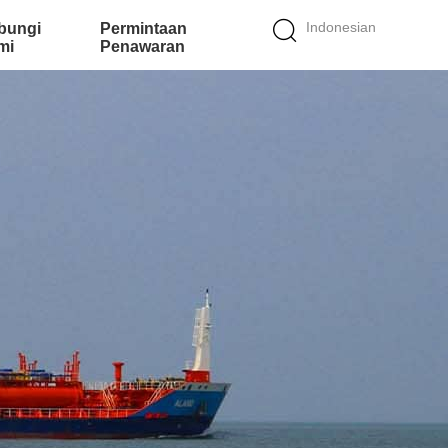
Indonesian
bungi
Permintaan
mi
Penawaran