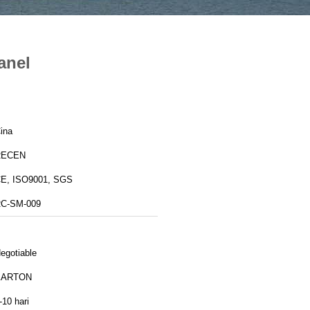
anel
ina
RECEN
E, ISO9001, SGS
C-SM-009
egotiable
KARTON
-10 hari