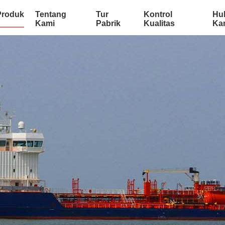
Produk
Tentang
Tur
Kontrol
Hu
Kami
Pabrik
Kualitas
Ka