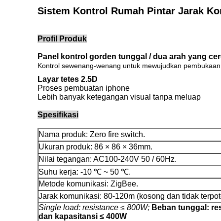
Sistem Kontrol Rumah Pintar Jarak Ko
Profil Produk
Panel kontrol gorden tunggal / dua arah yang ce
Kontrol sewenang-wenang untuk mewujudkan pembukaan 
Layar tetes 2.5D
Proses pembuatan iphone
Lebih banyak ketegangan visual tanpa meluap
Spesifikasi
Nama produk: Zero fire switch.
Ukuran produk: 86 × 86 × 36mm.
Nilai tegangan: AC100-240V 50 / 60Hz.
Suhu kerja: -10 ℃ ~ 50 ℃.
Metode komunikasi: ZigBee.
Jarak komunikasi: 80-120m (kosong dan tidak terpot
Single load: resistance ≤ 800W;
Beban tunggal: re
dan kapasitansi ≤ 400W