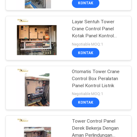
KUALITAS
KONTAK
Layar Sentuh Tower
HUBUNGI
7
Crane Control Panel
KAMI
Kotak Panel Kontrol
Indikator Beban
Listrik Low Noise
Negotiable MOQ:1
Aman Derek
PERMINTAAN
KONTAK
PENAWARAN
Otomatis Tower Crane
Control Box Peralatan
Panel Kontrol Listrik
31
Negotiable MOQ:1
Tower Crane Anti
KONTAK
Sistem Tabrakan
Tower Control Panel
Derek Bekerja Dengan
Aman Perlindungan