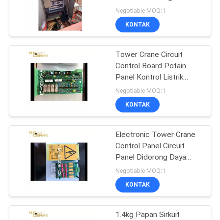
Keselamatan Sumber
Negotiable MOQ:1
Daya Listrik
KONTAK
13
Sistem Pemantauan
Tower Crane Circuit
Control Board Potain
Video
Panel Kontrol Listrik
Kabinet
Negotiable MOQ:1
KONTAK
Electronic Tower Crane
26
Control Panel Circuit
Suku Cadang Tower
Panel Didorong Daya
Tahan Tinggi
Negotiable MOQ:1
Crane
KONTAK
1.4kg Papan Sirkuit