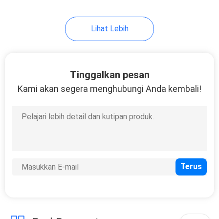
26
Lihat Lebih
Alat Uji Bahan
Konstruksi
Tinggalkan pesan
Kami akan segera menghubungi Anda kembali!
19
Sistem Kontrol
Rumah Pintar