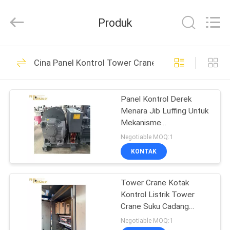
Beban
Momen
Tower
Produk
Crane
pemasok.
Copyright
©
2020
RUMAH
19
-
2021
Cina Panel Kontrol Tower Crane
craneloadmomentindicator.com.
Indikator Beban
All
Rights
PRODUK
Reserved.
Momen Tower
Panel Kontrol Derek
Menara Jib Luffing Untuk
Crane
TENTANG
Mekanisme
KAMI
Pengangkatan Efisiensi
Negotiable MOQ:1
Tinggi
KONTAK
6
TUR
Indikator Beban
Tower Crane Kotak
PABRIK
Kontrol Listrik Tower
Aman Otomatis
Crane Suku Cadang
KONTROL
Keandalan Tinggi
Negotiable MOQ:1