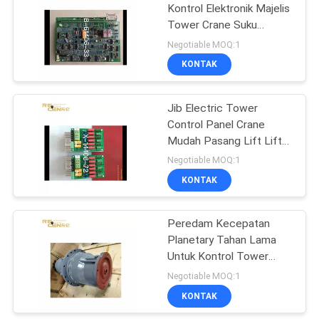
Kontrol Elektronik Majelis
Tower Crane Suku
14
Cadang
Negotiable MOQ:1
Panel Kontrol Tower
KONTAK
Crane
Jib Electric Tower
Control Panel Crane
Mudah Pasang Lift Lift
Konstruksi
Negotiable MOQ:1
KONTAK
16
Platform Gondola
Peredam Kecepatan
Planetary Tahan Lama
yang Ditangguhkan
Untuk Kontrol Tower
Crane Peredam
Negotiable MOQ:1
Berkurang
KONTAK