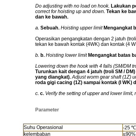
Do adjusting with no load on hook.
Lakukan p
correct for hoisting up and down.
Tekan ke ba
dan ke bawah.
a.
Sebuah.
Hoisting upper limit
Mengangkat b
Operasikan pengangkatan dengan 2 jatuh (troli S
tekan ke bawah kontak (4WK) dan kontak (4 W
b.
b.
Hoisting lower limit
Mengangkat batas 
Lowering down the hook with 4 falls (SM/DM trol
Turunkan kait dengan 4 jatuh (troli SM / DM
yang diangkat).
Adjust worm gear shaft (1Z) un
roda gigi cacing (1Z) sampai kontak (I WK)
c.
c.
Verify the setting of upper and lower limit,
Parameter
Suhu Operasional
-25 ℃
kelembaban
≤90%