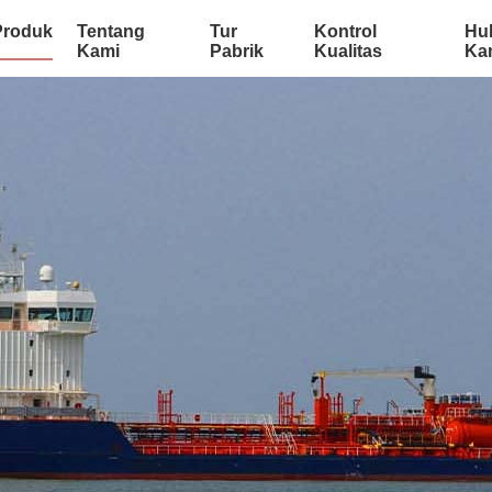
Produk
Tentang
Tur
Kontrol
Hu
Kami
Pabrik
Kualitas
Ka