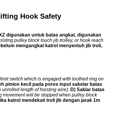
ifting Hook Safety
XZ digunakan untuk batas angkat, digunakan
isting pulley block touch jib trolley, or hook reach
elum mengangkat katrol menyentuh jib troli,
f limit switch which is engaged with toothed ring on
 pinion kecil pada poros input sakelar batas
 unrolled length of hoisting wire).
D) Saklar batas
g movement will be stopped when pulley block
a katrol mendekati troli jib dengan jarak 1m