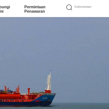
Indonesian
bungi
Permintaan
mi
Penawaran