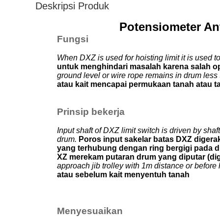
Deskripsi Produk
Potensiometer Ant
Fungsi
When DXZ is used for hoisting limit it is used 
untuk menghindari masalah karena salah o
ground level or wire rope remains in drum less 
atau kait mencapai permukaan tanah atau ta
Prinsip bekerja
Input shaft of DXZ limit switch is driven by shaf
drum.
Poros input sakelar batas DXZ digera
yang terhubung dengan ring bergigi pada 
XZ merekam putaran drum yang diputar (dig
approach jib trolley with 1m distance or befor
atau sebelum kait menyentuh tanah
Menyesuaikan