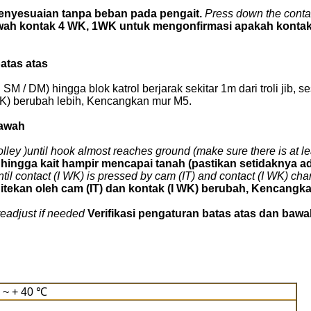
enyesuaian tanpa beban pada pengait.
Press down the conta
wah kontak 4 WK, 1WK untuk mengonfirmasi apakah kontak
atas atas
M / DM) hingga blok katrol berjarak sekitar 1m dari troli jib, 
K) berubah lebih, Kencangkan mur M5.
bawah
ley )until hook almost reaches ground (make sure there is at lea
) hingga kait hampir mencapai tanah (pastikan setidaknya a
til contact (I WK) is pressed by cam (IT) and contact (I WK) ch
 ditekan oleh cam (IT) dan kontak (I WK) berubah, Kencang
 readjust if needed
Verifikasi pengaturan batas atas dan bawah
 ~ + 40 ℃