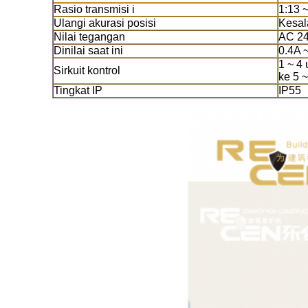
Rasio transmisi i
1:13 
Ulangi akurasi posisi
Kesal
Nilai tegangan
AC 24
Dinilai saat ini
0.4A 
1 ~ 4 
Sirkuit kontrol
ke 5 
Tingkat IP
IP55