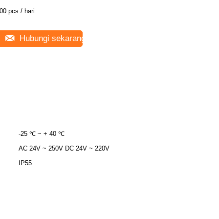
00 pcs / hari
Hubungi sekarang
-25 ℃ ~ + 40 ℃
AC 24V ~ 250V DC 24V ~ 220V
IP55