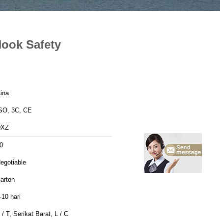
Hook Safety
ina
SO, 3C, CE
DXZ
0
egotiable
arton
-10 hari
 / T, Serikat Barat, L / C