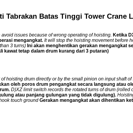
i Tabrakan Batas Tinggi Tower Crane L
to avoid issues because of wrong operating of hoisting.
Ketika D
perasi mengangkat.
It will stop the hoisting movement before ho
than 3 turns)
Ini akan menghentikan gerakan mengangkat seb
li kawat tetap dalam drum kurang dari 3 putaran)
t of hoisting drum directly or by the small pinion on input shaft o
kkan oleh poros drum pengangkat secara langsung atau oleh
drum.
D)XZ limit switch records the rotated turns of drum (rolled o
ulung atau panjang gulungan yang tidak digulung).
Hoistin
e hook touch ground
Gerakan mengangkat akan dihentikan ketik